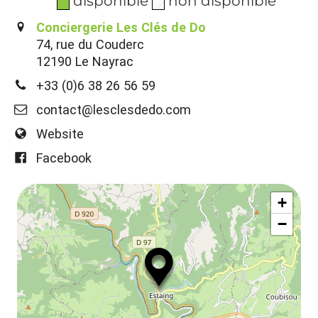
disponible
non disponible
Conciergerie Les Clés de Do
74, rue du Couderc
12190 Le Nayrac
+33 (0)6 38 26 56 59
contact@lesclesdedo.com
Website
Facebook
+
−