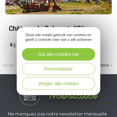
Château de Calmont d'Olt
Deze site maakt gebruik van cookies en
geeft u controle over wat u wilt activeren
Espalion
Sta alle cookies toe
DELEN :
E-MAIL
MESSENGER
FACEBOOK
MEER
Personaliseer
Weiger alle cookies
Ne manquez pas notre newsletter mensuelle