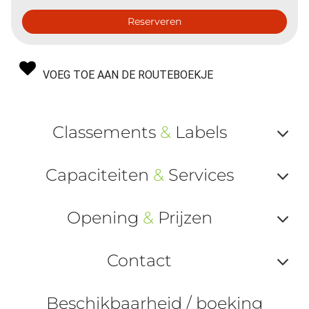
Reserveren
VOEG TOE AAN DE ROUTEBOEKJE
Classements
&
Labels
Af
Capaciteiten
&
Services
ou
Af
ma
Opening
&
Prijzen
ou
le
Af
ma
Contact
la
ou
le
Af
ma
Beschikbaarheid / boeking
la