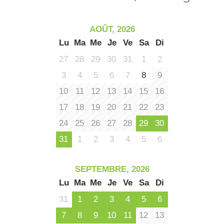
ou
le
ma
ou
AOÛT, 2026
le
Lu
Ma
Me
Je
Ve
Sa
Di
et
co
27
28
29
30
31
1
2
tar
3
4
5
6
7
8
9
10
11
12
13
14
15
16
17
18
19
20
21
22
23
24
25
26
27
28
29
30
31
1
2
3
4
5
6
SEPTEMBRE, 2026
Lu
Ma
Me
Je
Ve
Sa
Di
31
1
2
3
4
5
6
7
8
9
10
11
12
13