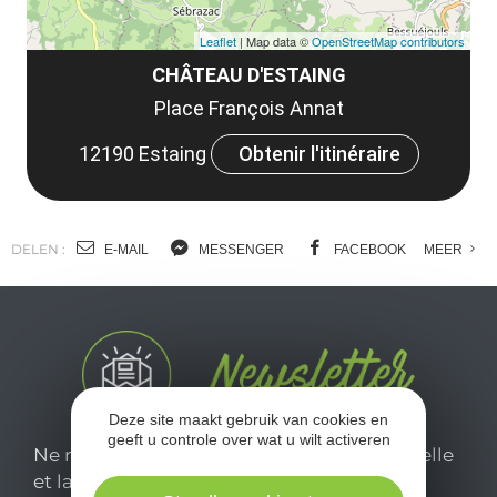
Leaflet
| Map data ©
OpenStreetMap contributors
CHÂTEAU D'ESTAING
Place François Annat
12190 Estaing
Obtenir l'itinéraire
DELEN :
E-MAIL
MESSENGER
FACEBOOK
MEER
Deze site maakt gebruik van cookies en
geeft u controle over wat u wilt activeren
Ne manquez pas notre newsletter mensuelle
et laissez-vous inspirer pour profiter