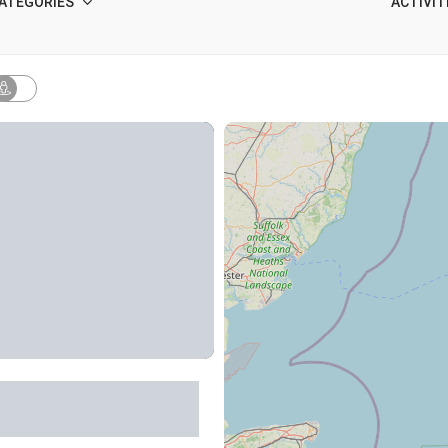
ATÉGORIES
ACTIVIT
du Pas de Jaux -
 visite enfants