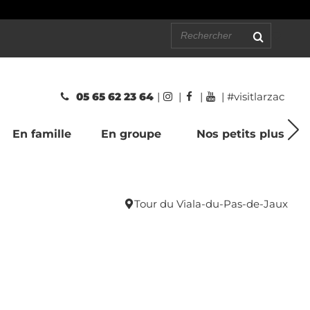
05 65 62 23 64
|
|
|
| #visitlarzac
En famille
En groupe
Nos petits plus
Tour du Viala-du-Pas-de-Jaux