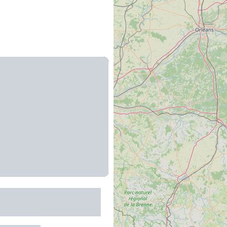
actée - La ferme de
en du Larzac