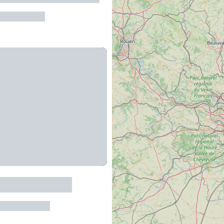
-Pas-de-Jaux
quefort Société
t-sur-Soulzon