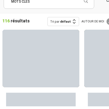
C
MOTS CLÉS
116
résultats
Tri par
défaut
AUTOUR
DE MOI
Le Viala du Pas de Jaux - visite
Le Viala 
de la Tour Hospitalière
carnet de