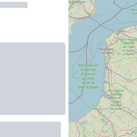
-Pas-de-Jaux
TT Le cirque de
re