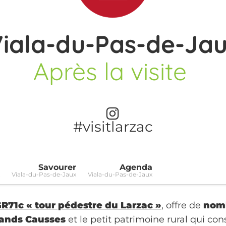
iala-du-Pas-de-Ja
Après la visite
#visitlarzac
Savourer
Agenda
Viala-du-Pas-de-Jaux
Viala-du-Pas-de-Jaux
R71c « tour pédestre du Larzac »
, offre de
nomb
rands Causses
et le petit patrimoine rural qui cons