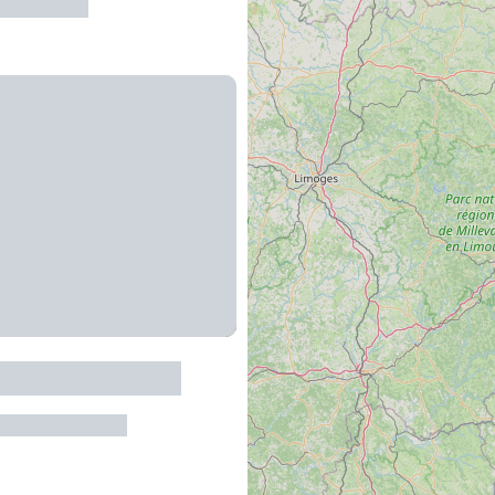
de-Pradines
as de l'Abbé Coste
an-et-Saint-Paul