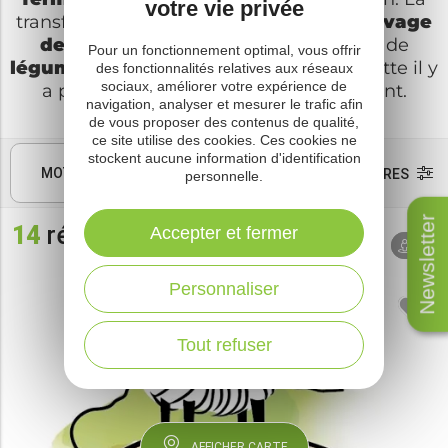
votre vie privée
transformation du
lait en fromage
, l’
élevage
des animaux
, la
culture de plantes
, de
Pour un fonctionnement optimal, vous offrir
légumes
, de
fruits
… De la ferme à l’assiette il y
des fonctionnalités relatives aux réseaux
sociaux, améliorer votre expérience de
a plusieurs pas et ils vous les expliquent.
navigation, analyser et mesurer le trafic afin
de vous proposer des contenus de qualité,
ce site utilise des cookies. Ces cookies ne
stockent aucune information d'identification
MOTS CLÉS
FILTRES
personnelle.
Newsletter
14
résultats
Accepter et fermer
Tri par
AUTOUR
défaut
DE MOI
Personnaliser
Tout refuser
AFFICHER CARTE