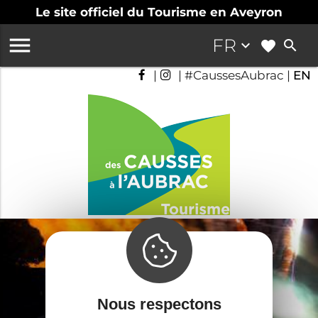
Le site officiel du Tourisme en Aveyron

FR
keyboard_arrow_down
search
|
| #CaussesAubrac |
EN
Nous respectons