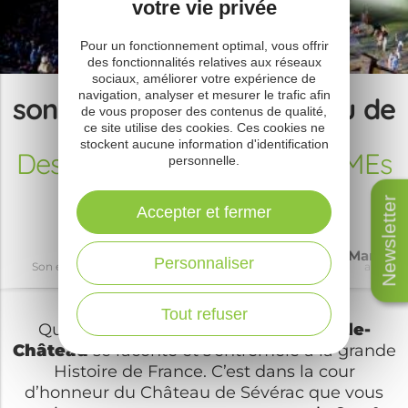
votre vie privée
Pour un fonctionnement optimal, vous offrir
des fonctionnalités relatives aux réseaux
sociaux, améliorer votre expérience de
navigation, analyser et mesurer le trafic afin
son & lumières au château de
de vous proposer des contenus de qualité,
Sévérac
ce site utilise des cookies. Ces cookies ne
stockent aucune information d'identification
Des PIERRES ET DES HOMMEs
personnelle.
Newsletter
Accepter et fermer
Découvrir
Dormir
Manger
Personnaliser
Son et lumières au Château de Sévérac
autour
autour
Tout refuser
Quand la petite
histoire de Sévérac-le-
Château
se raconte et s’entremêle à la grande
Histoire de France. C’est dans la cour
d’honneur du Château de Sévérac que vous