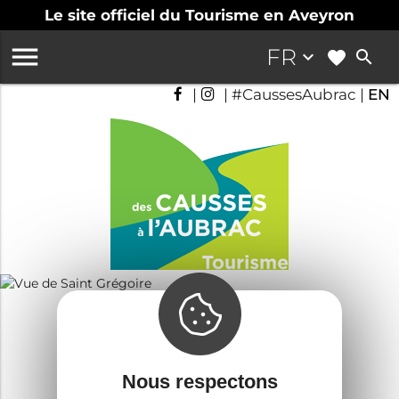
Le site officiel du Tourisme en Aveyron

FR
keyboard_arrow_down
search
|
| #CaussesAubrac |
EN
Saint-Grégoire
Guide touristique
Nous respectons