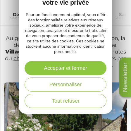
votre vie privée
Découvrir
À voir à faire
Où dormir
Savo
Pour un fonctionnement optimal, vous offrir
Saint Grégoire
Saint Grégoire
Saint Grégoire
Saint Gré
des fonctionnalités relatives aux réseaux
sociaux, améliorer votre expérience de
navigation, analyser et mesurer le trafic afin
de vous proposer des contenus de qualité,
Au gré de vos balades à Sévérac d’Aveyron, la
ce site utilise des cookies. Ces cookies ne
découverte de Saint-Grégoire s’impose.
stockent aucune information d'identification
Village médiéval fleuri
, à quelques minutes
personnelle.
du
château de Sévérac
, vous serez séduits par
ce hameau aux charmantes ruelles.
Newsletter
Accepter et fermer
Personnaliser
Tout refuser