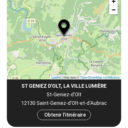
la
+
ou
le
−
ma
la
le
co
Leaflet
| Map data ©
OpenStreetMap contributors
ST GENIEZ D'OLT, LA VILLE LUMIÈRE
St-Geniez-d'Olt
12130 Saint-Geniez-d'Olt-et-d'Aubrac
Obtenir l'itinéraire