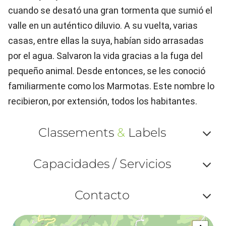
cuando se desató una gran tormenta que sumió el
valle en un auténtico diluvio. A su vuelta, varias
casas, entre ellas la suya, habían sido arrasadas
por el agua. Salvaron la vida gracias a la fuga del
pequeño animal. Desde entonces, se les conoció
familiarmente como los Marmotas. Este nombre lo
recibieron, por extensión, todos los habitantes.
Classements
&
Labels
Af
Capacidades / Servicios
ou
Af
ma
Contacto
ou
le
Af
ma