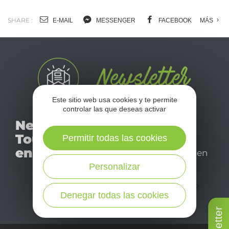
SHARE :
E-MAIL
MESSENGER
FACEBOOK
MÁS
Este sitio web usa cookies y te permite
controlar las que deseas activar
No se pierda nuestro
Newsletter
mensual newsletter y
Tourismo
Permitir todas las cookies
déjese inspirar para
en Aveyron
disfrutar de su estancia en
el Aveyron.
Personalizar
¡SUSCRÍBASE A NUESTRO NEWSLETTER
Denegar todas las cookies
AQUÍ!