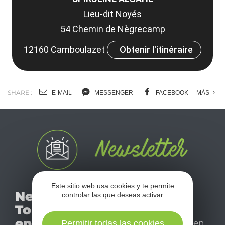
Lieu-dit Noyés
54 Chemin de Nègrecamp
12160 Camboulazet
Obtenir l'itinéraire
SHARE :
E-MAIL
MESSENGER
FACEBOOK
MÁS
No se pierda nuestro
Este sitio web usa cookies y te permite
Newsletter
controlar las que deseas activar
mensual newsletter y
Tourismo
déjese inspirar para
en Aveyron
disfrutar de su estancia en
Permitir todas las cookies