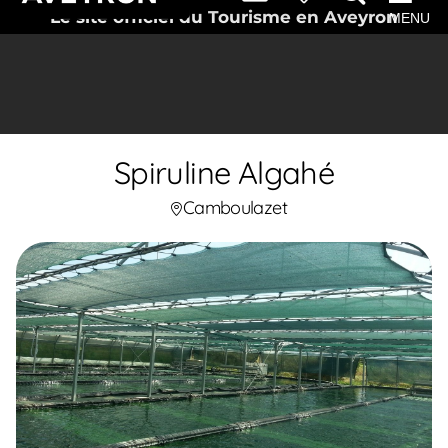
Le site officiel du Tourisme en Aveyron
MENU
Spiruline Algahé
Camboulazet