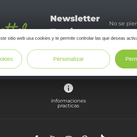
Newsletter
No se pie
Tourismo
newsletter
ste sitio web usa cookies y te permite controlar las que deseas activ
disfrutar 
en Aveyron
okies
Personalizar
Perm
¡SUSCRÍBASE A NUESTRO NEWSLETTER AQUÍ!
informaciones
practicas