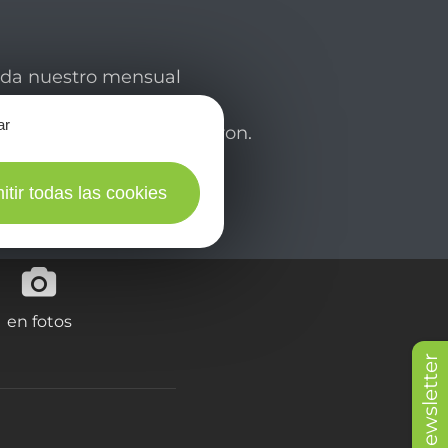
rda nuestro mensual
 y déjese inspirar para
ar
de su estancia en el Aveyron.
itir todas las cookies
en fotos
Newsletter