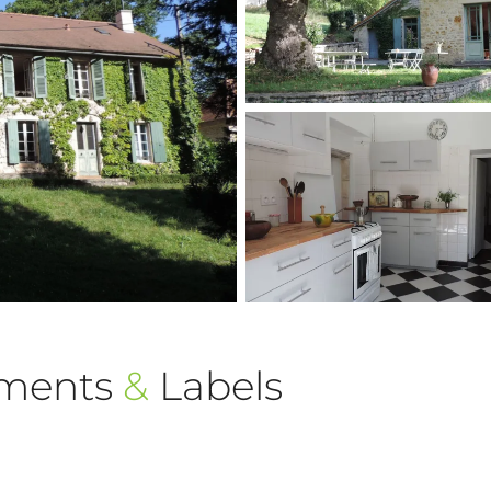
ements
&
Labels