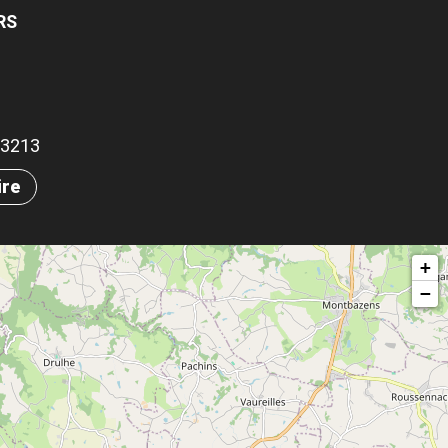
RS
.03213
ire
+
−