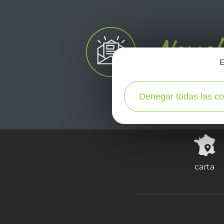
E
Denegar todas las co
carta