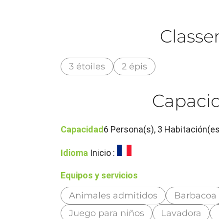
Class
3 étoiles
2 épis
Capacid
Capacidad
6 Persona(s), 3 Habitación(es
Idioma
Inicio :
Equipos y servicios
Animales admitidos
Barbacoa
Juego para niños
Lavadora