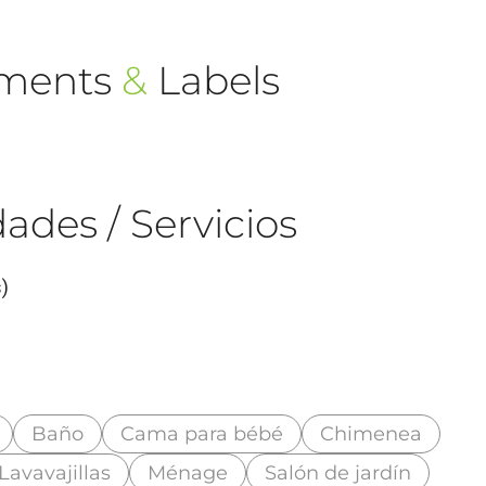
ements
&
Labels
ades / Servicios
)
Baño
Cama para bébé
Chimenea
Lavavajillas
Ménage
Salón de jardín