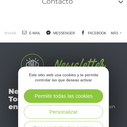
Contacto
A
o
m
SHARE :
E-MAIL
MESSENGER
FACEBOOK
MÁS
l
c
Este sitio web usa cookies y te permite
controlar las que deseas activar
No se pierda nuestro
Newsletter
mensual newsletter y
Permitir todas las cookies
Tourismo
déjese inspirar para
en Aveyron
disfrutar de su estancia en
Personalizar
el Aveyron.
¡SUSCRÍBASE A NUESTRO NEWSLETTER