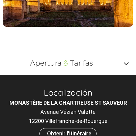
Apertura
&
Tarifas
Af
o
Localización
m
MONASTÈRE DE LA CHARTREUSE ST SAUVEUR
le
Avenue Vézian Valette
ou
12200 Villefranche-de-Rouergue
et
Obtenir l'itinéraire