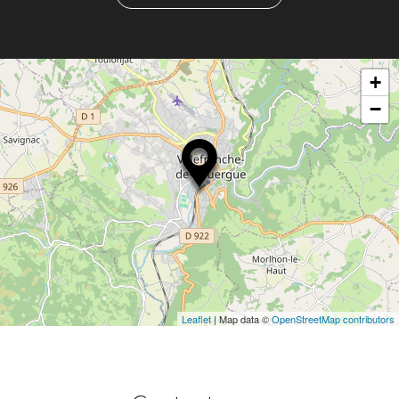
ta
+
−
Leaflet
| Map data ©
OpenStreetMap contributors