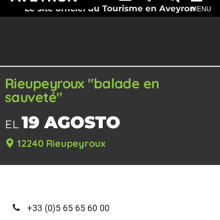
Le site officiel du Tourisme en Aveyron
MENU
Rieupeyroux "balade en
sauveté"
19 AGOSTO
EL
12240 Rieupeyroux
+33 (0)5 65 65 60 00