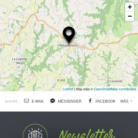
+
−
Leaflet
| Map data ©
OpenStreetMap contributors
SHARE :
E-MAIL
MESSENGER
FACEBOOK
MÁS