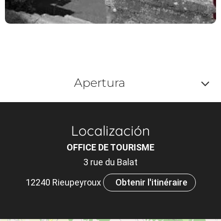
Apertura
Af
o
Localización
m
OFFICE DE TOURISME
le
3 rue du Balat
ou
12240 Rieupeyroux
Obtenir l'itinéraire
et
ta