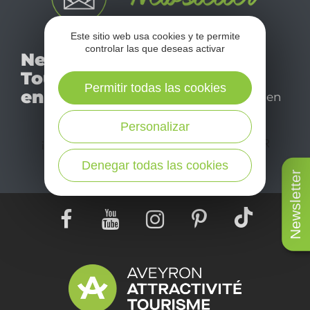
Este sitio web usa cookies y te permite
No se pierda nuestro
controlar las que deseas activar
Newsletter
mensual newsletter y
Tourismo
déjese inspirar para
Permitir todas las cookies
en Aveyron
disfrutar de su estancia en
el Aveyron.
Personalizar
¡SUSCRÍBASE A NUESTRO NEWSLETTER
AQUÍ!
Denegar todas las cookies
Newsletter