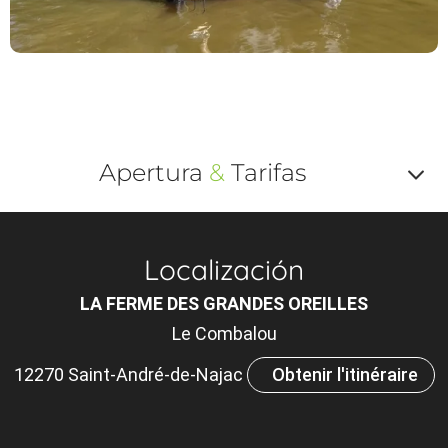
Apertura
&
Tarifas
Af
o
Localización
m
LA FERME DES GRANDES OREILLES
le
Le Combalou
ou
12270 Saint-André-de-Najac
Obtenir l'itinéraire
et
ta