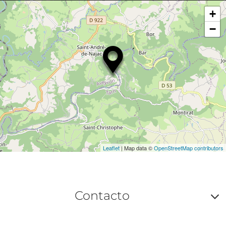
+
−
Leaflet
| Map data ©
OpenStreetMap contributors
Contacto
A