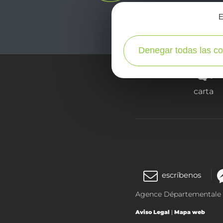
E
Denegar todas las co
carta
escríbenos
Agence Départementale de
Aviso Legal
|
Mapa web