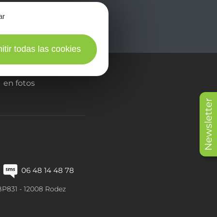
ar
itir todas las cookies
en fotos
Newsletter
06 48 14 48 78
BP831 -
12008
Rodez