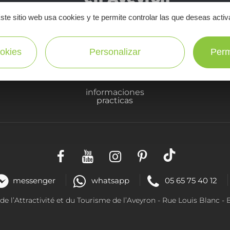
ste sitio web usa cookies y te permite controlar las que deseas activ
¡SUSCRÍBASE A NUESTRO NEWSLETTER AQUÍ!
okies
Personalizar
Perm
informaciones
practicas
messenger
whatsapp
05 65 75 40 12
 l’Attractivité et du Tourisme de l’Aveyron - R
ue Louis Blanc
- 