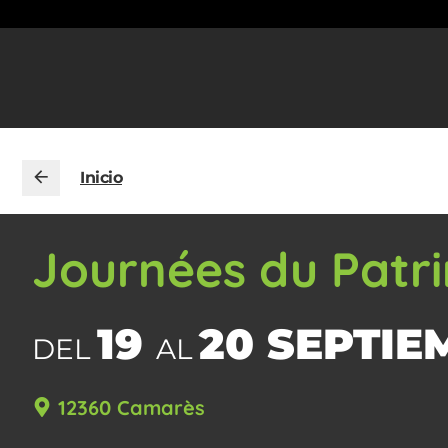
Inicio
Journées du Patr
19
20 SEPTIE
DEL
AL
12360 Camarès