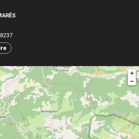
AMARÈS
.88237
ire
+
−