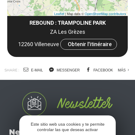
Leaflet
| Map data ©
OpenStreetMap contributors
REBOUND : TRAMPOLINE PARK
ZA Les Grèzes
12260 Villeneuve
Obtenir l'itinéraire
SHARE :
E-MAIL
MESSENGER
FACEBOOK
MÁS
Este sitio web usa cookies y te permite
No se pierda nuestro
controlar las que deseas activar
Newsletter
mensual newsletter y