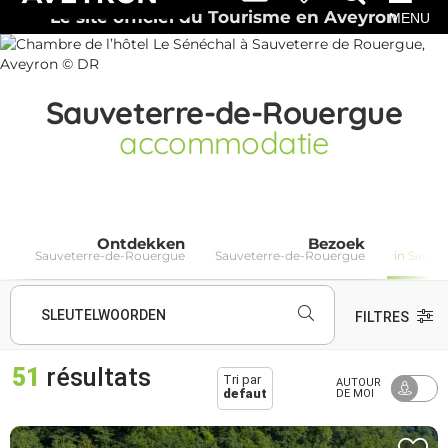
Le site officiel du Tourisme en Aveyron
MENU
Sauveterre-de-Rouergue
accommodatie
Ontdekken
Bezoek
Sauveterre-de-Rouergue
Sauveterre-de-Rouergue
in Sauve
SLEUTELWOORDEN
FILTRES
51
résultats
Tri par
AUTOUR
defaut
DE MOI