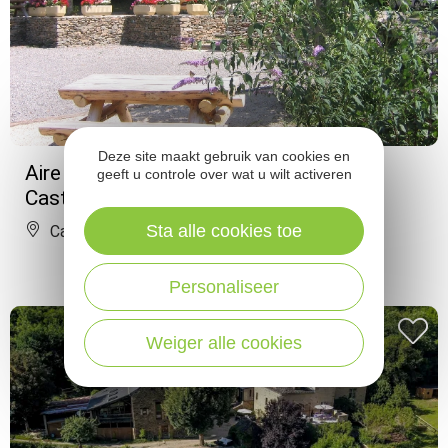
Deze site maakt gebruik van cookies en
Aire de camping-car municipale de
geeft u controle over wat u wilt activeren
Castanet
Sta alle cookies toe
Castanet
Personaliseer
Weiger alle cookies