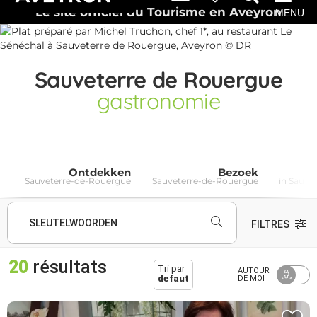
Le site officiel du Tourisme en Aveyron
MENU
Sauveterre de Rouergue
gastronomie
Ontdekken
Bezoek
Sauveterre-de-Rouergue
Sauveterre-de-Rouergue
in Sauve
SLEUTELWOORDEN
FILTRES
20
résultats
Tri par
AUTOUR
defaut
DE MOI