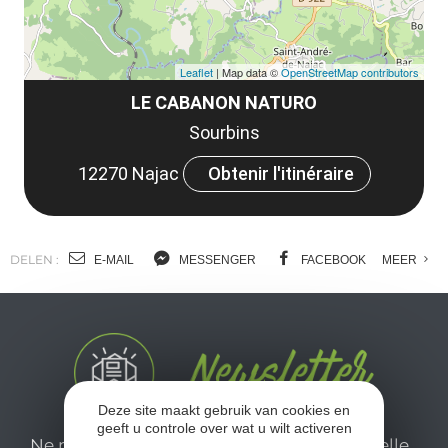
Leaflet
| Map data ©
OpenStreetMap contributors
LE CABANON NATURO
Sourbins
12270 Najac
Obtenir l'itinéraire
DELEN :
E-MAIL
MESSENGER
FACEBOOK
MEER
Deze site maakt gebruik van cookies en
geeft u controle over wat u wilt activeren
Ne manquez pas notre newsletter mensuelle