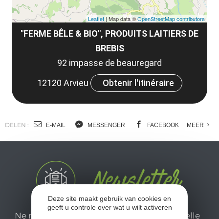
Leaflet
| Map data ©
OpenStreetMap contributors
"FERME BÊLE & BIO", PRODUITS LAITIERS DE
BREBIS
92 impasse de beauregard
12120 Arvieu
Obtenir l'itinéraire
DELEN :
E-MAIL
MESSENGER
FACEBOOK
MEER
Deze site maakt gebruik van cookies en
geeft u controle over wat u wilt activeren
Ne manquez pas notre newsletter mensuelle