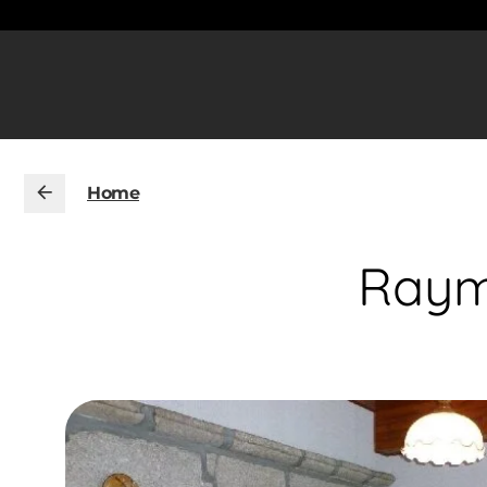
Home
Raym