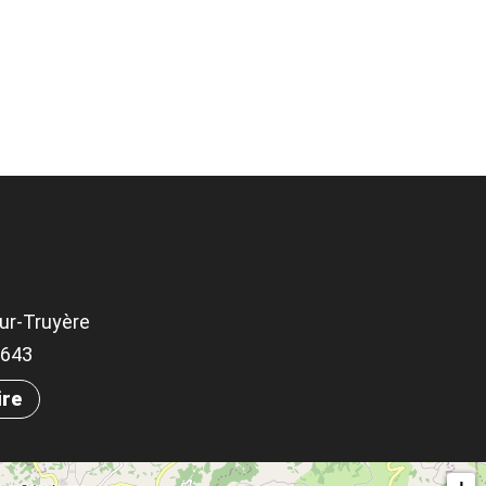
ur-Truyère
.5643
ire