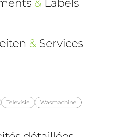
ements
&
Labels
eiten
&
Services
Televisie
Wasmachine
tés détaillées