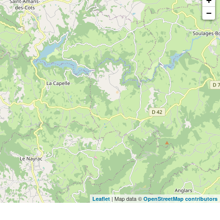
+
−
| Map data ©
Leaflet
OpenStreetMap contributors