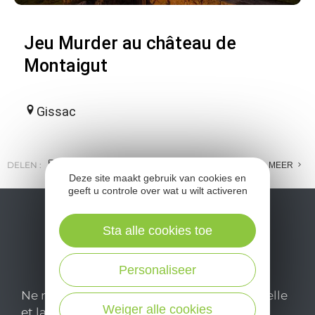
Jeu Murder au château de
Montaigut
Gissac
DELEN :
E-MAIL
MESSENGER
FACEBOOK
MEER
Deze site maakt gebruik van cookies en
geeft u controle over wat u wilt activeren
Sta alle cookies toe
Personaliseer
Ne manquez pas notre newsletter mensuelle
Weiger alle cookies
et laissez-vous inspirer pour profiter