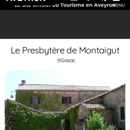
Le site officiel du Tourisme en Aveyron
MENU
Le Presbytère de Montaigut
Gissac