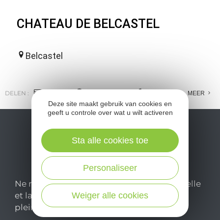
CHATEAU DE BELCASTEL
Belcastel
DELEN :
E-MAIL
MESSENGER
FACEBOOK
MEER
Deze site maakt gebruik van cookies en
geeft u controle over wat u wilt activeren
Sta alle cookies toe
Personaliseer
Ne manquez pas notre newsletter mensuelle
Weiger alle cookies
et laissez-vous inspirer pour profiter
pleinement de votre séjour en Aveyron.