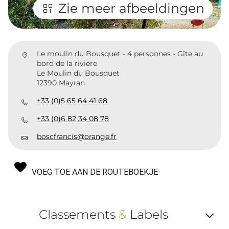
Zie meer afbeeldingen
Le moulin du Bousquet - 4 personnes - Gîte au
bord de la rivière
Le Moulin du Bousquet
12390 Mayran
+33 (0)5 65 64 41 68
+33 (0)6 82 34 08 78
boscfrancis@orange.fr
VOEG TOE AAN DE ROUTEBOEKJE
Classements
&
Labels