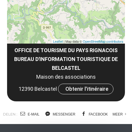
co
tar
Leaflet
| Map data ©
OpenStreetMap contributors
OFFICE DE TOURISME DU PAYS RIGNACOIS
BUREAU D'INFORMATION TOURISTIQUE DE
BELCASTEL
Maison des associations
12390 Belcastel
Obtenir l'itinéraire
DELEN :
E-MAIL
MESSENGER
FACEBOOK
MEER