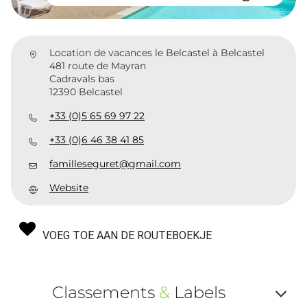
Location de vacances le Belcastel à Belcastel
481 route de Mayran
Cadravals bas
12390 Belcastel
+33 (0)5 65 69 97 22
+33 (0)6 46 38 41 85
familleseguret@gmail.com
Website
VOEG TOE AAN DE ROUTEBOEKJE
Classements
&
Labels