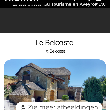
Le site officiel du Tourisme en Aveyron
MENU
Le Belcastel
Belcastel
Zie meer afbeeldingen