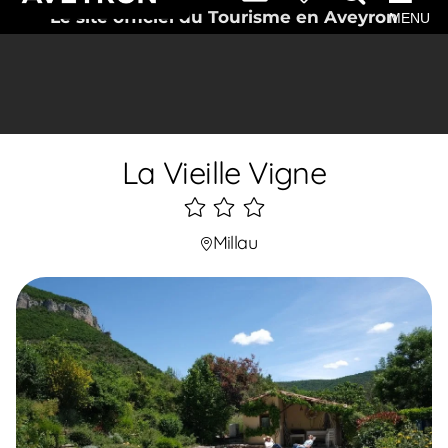
Le site officiel du Tourisme en Aveyron
MENU
La Vieille Vigne
3
étoiles
Millau