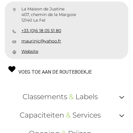
La Maison de Justine
407, chemin de la Margoie
12140 Le Fel
+33 (0)6 18 05 51 80
maurinjc@yahoo.fr
Website
VOEG TOE AAN DE ROUTEBOEKJE
Classements
&
Labels
Af
Capaciteiten
&
Services
ou
Af
ma