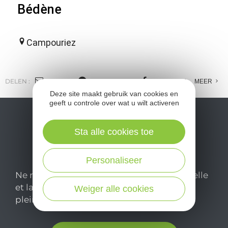
Bédène
Campouriez
DELEN :
E-MAIL
MESSENGER
FACEBOOK
MEER
Deze site maakt gebruik van cookies en
geeft u controle over wat u wilt activeren
Sta alle cookies toe
Personaliseer
Ne manquez pas notre newsletter mensuelle
et laissez-vous inspirer pour profiter
Weiger alle cookies
pleinement de votre séjour en Aveyron.