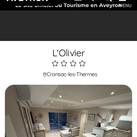
Le site officiel du Tourisme en Aveyron
MENU
L'Olivier
4
étoiles
Cransac-les-Thermes