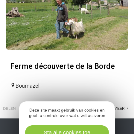
Ferme découverte de la Borde
Bournazel
DELEN :
E-MAIL
MESSENGER
FACEBOOK
MEER
Deze site maakt gebruik van cookies en
geeft u controle over wat u wilt activeren
Sta alle cookies toe