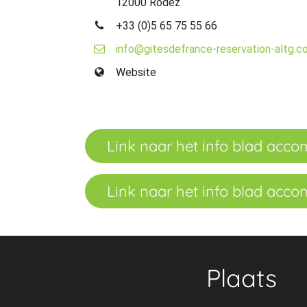
12000 Rodez
+33 (0)5 65 75 55 66
info@gitesdefrance-reservation-altg.c
Website
Link naar het info blad acc
Link naar het info blad acc
Plaats