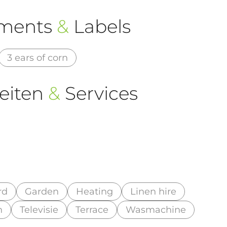
ements
&
Labels
3 ears of corn
eiten
&
Services
rd
Garden
Heating
Linen hire
n
Televisie
Terrace
Wasmachine