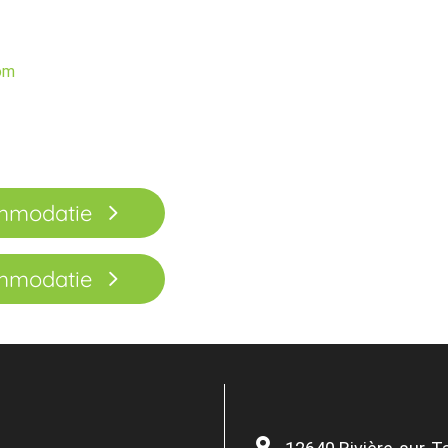
om
ommodatie
ommodatie