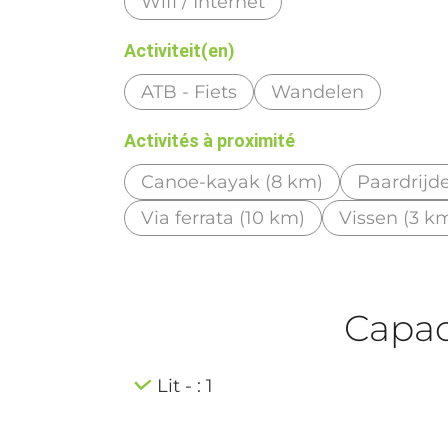
Wifi / Internet
Activiteit(en)
ATB - Fiets
Wandelen
Activités à proximité
Canoe-kayak (8 km)
Paardrijd
Via ferrata (10 km)
Vissen (3 k
Capaci
Lit - : 1