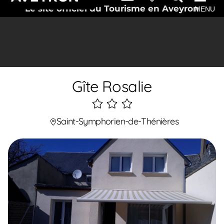
Le site officiel du Tourisme en Aveyron
MENU
Gîte Rosalie
3
étoiles
Saint-Symphorien-de-Thénières