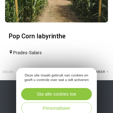
Pop Corn labyrinthe
Prades-Salars
DELEN :
E-MAIL
MESSENGER
FACEBOOK
MEER
Deze site maakt gebruik van cookies en
geeft u controle over wat u wilt activeren
Sta alle cookies toe
Personaliseer