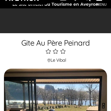
Le site officiel du Tourisme en Aveyron
MENU
Gite Au Père Peinard
3
étoiles
Le Vibal