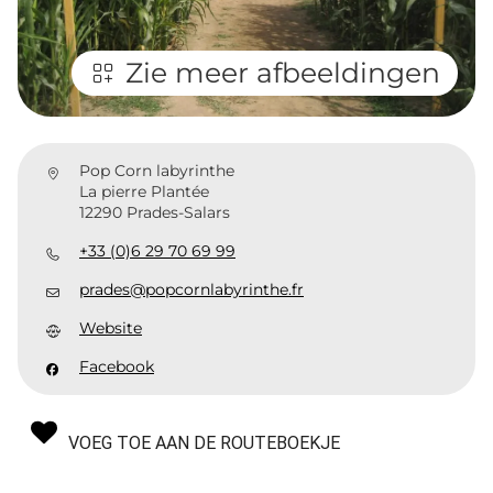
Zie meer afbeeldingen
Pop Corn labyrinthe
La pierre Plantée
12290 Prades-Salars
+33 (0)6 29 70 69 99
prades@popcornlabyrinthe.fr
Website
Facebook
VOEG TOE AAN DE ROUTEBOEKJE