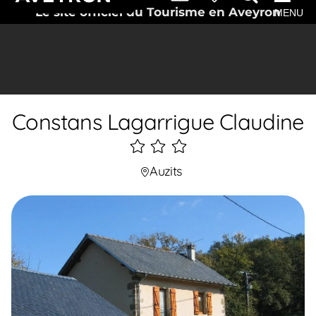
Le site officiel du Tourisme en Aveyron
MENU
Constans Lagarrigue Claudine
3
étoiles
Auzits