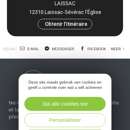
LAISSAC
12310 Laissac-Sévérac l'Église
Obtenir l'itinéraire
DELEN :
E-MAIL
MESSENGER
FACEBOOK
MEER
Deze site maakt gebruik van cookies en
geeft u controle over wat u wilt activeren
Ne manquez pas notre newsletter mensuelle
Sta alle cookies toe
et laissez-vous inspirer pour profiter
pleinement de votre séjour en Aveyron.
Personaliseer