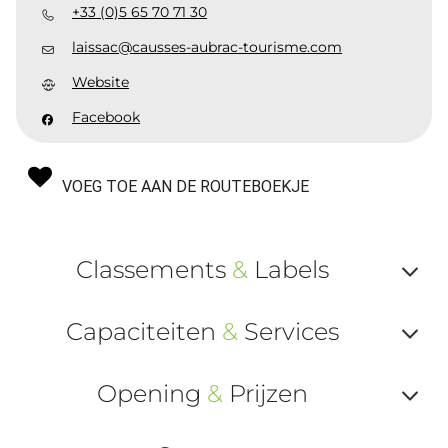
+33 (0)5 65 70 71 30
laissac@causses-aubrac-tourisme.com
Website
Facebook
VOEG TOE AAN DE ROUTEBOEKJE
Classements
&
Labels
Af
Capaciteiten
&
Services
ou
Af
ma
Opening
&
Prijzen
ou
le
Af