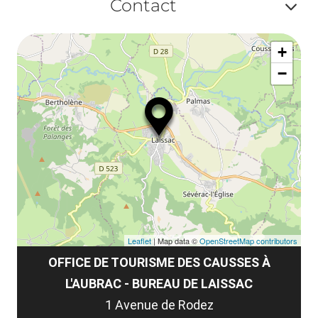
ma
Contact
la
ou
le
Af
ma
la
+
ou
le
−
ma
ou
le
et
co
tar
Leaflet
| Map data ©
OpenStreetMap contributors
OFFICE DE TOURISME DES CAUSSES À
L'AUBRAC - BUREAU DE LAISSAC
1 Avenue de Rodez