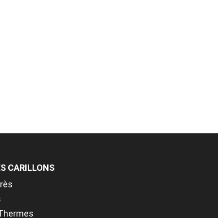
S CARILLONS
rès
s
-Thermes