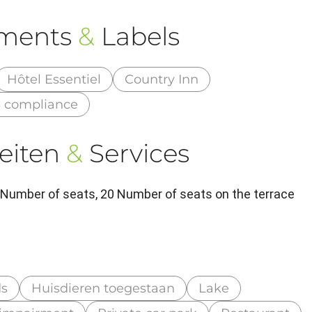
ements
&
Labels
Hôtel Essentiel
Country Inn
 compliance
eiten
&
Services
 Number of seats, 20 Number of seats on the terrace
ds
Huisdieren toegestaan
Lake