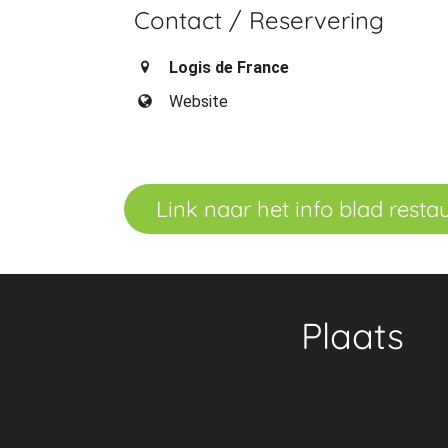
Contact / Reservering
Logis de France
Website
Link naar het info blad resta
Plaats