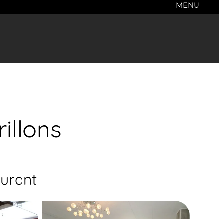
MENU
illons
aurant