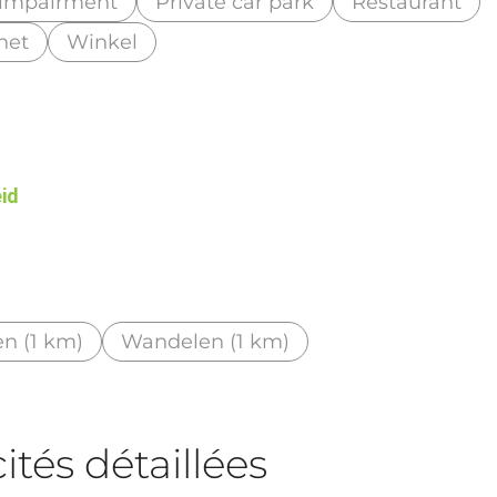
 impairment
Private car park
Restaurant
rnet
Winkel
eid
en (1 km)
Wandelen (1 km)
tés détaillées