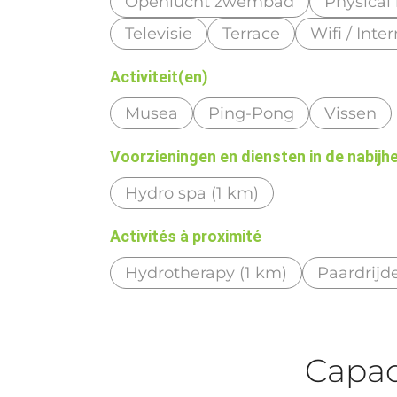
Openlucht zwembad
Physical
Televisie
Terrace
Wifi / Inte
Activiteit(en)
Musea
Ping-Pong
Vissen
Voorzieningen en diensten in de nabijh
Hydro spa (1 km)
Activités à proximité
Hydrotherapy (1 km)
Paardrijd
Capaci