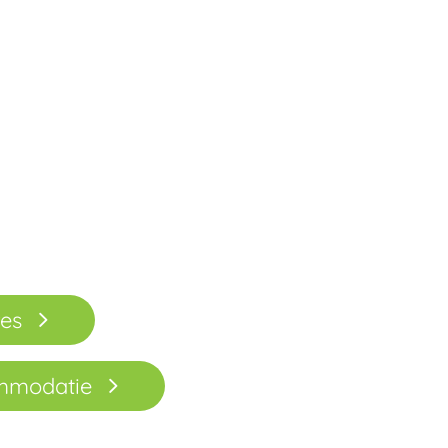
res
ommodatie