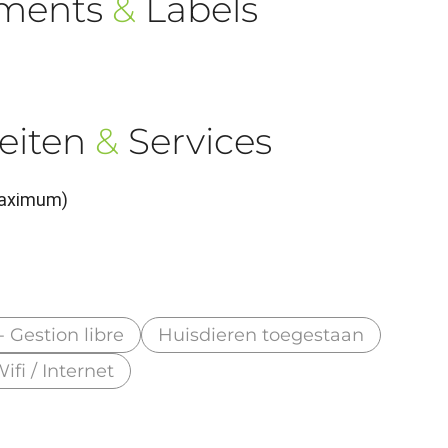
ements
&
Labels
eiten
&
Services
maximum)
- Gestion libre
Huisdieren toegestaan
ifi / Internet