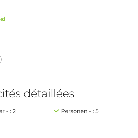
eid
tés détaillées
 - : 2
Personen - : 5