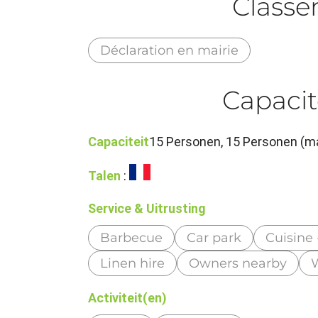
Class
Déclaration en mairie
Capacit
Capaciteit
15 Personen, 15 Personen (
Talen
:
Service & Uitrusting
Barbecue
Car park
Cuisine 
Linen hire
Owners nearby
W
Activiteit(en)