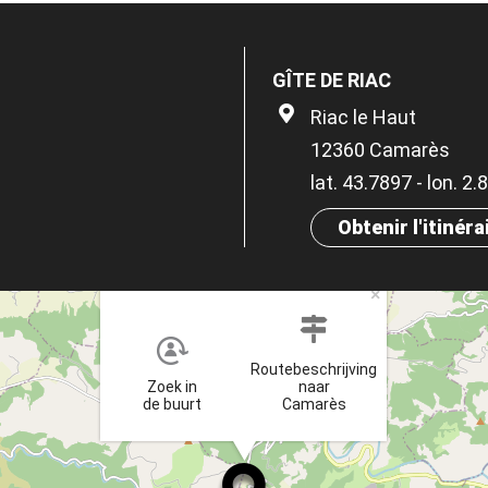
GÎTE DE RIAC
Riac le Haut
12360 Camarès
lat. 43.7897 - lon. 2.
Obtenir l'itinéra
×
Routebeschrijving
Zoek in
naar
de buurt
Camarès