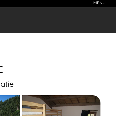
MENU
c
atie