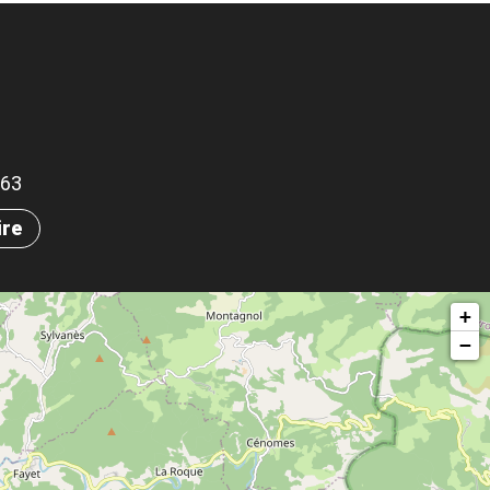
863
ire
+
−