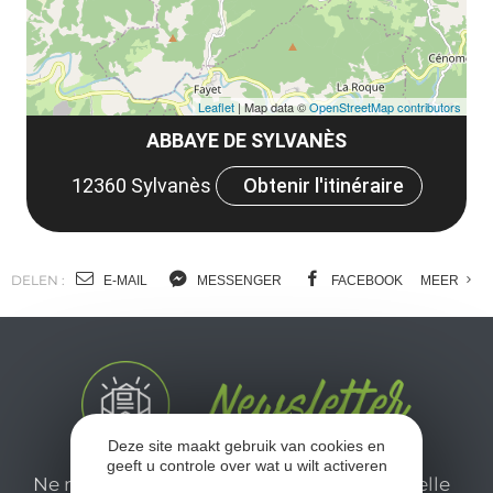
Leaflet
| Map data ©
OpenStreetMap contributors
ABBAYE DE SYLVANÈS
12360 Sylvanès
Obtenir l'itinéraire
DELEN :
E-MAIL
MESSENGER
FACEBOOK
MEER
Deze site maakt gebruik van cookies en
geeft u controle over wat u wilt activeren
Ne manquez pas notre newsletter mensuelle