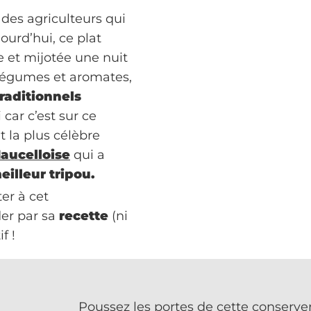
 des agriculteurs qui
ourd’hui, ce plat
e et mijotée une nuit
 légumes et aromates,
traditionnels
 car c’est sur ce
 la plus célèbre
aucelloise
qui a
eilleur tripou.
er à cet
der par sa
recette
(ni
f !
Poussez les portes de cette conserver