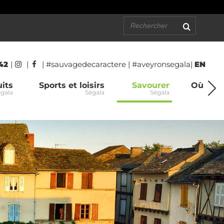
 42
|
|
| #sauvagedecaractere | #aveyronsegala|
EN
its
Sports et loisirs
Savourer
Où dor
gala
Ségala
Ségala
Sé