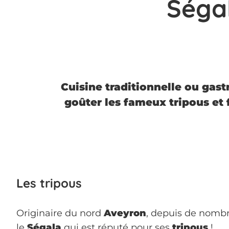
Séga
Cuisine traditionnelle ou gast
goûter les fameux tripous et 
Les tripous
Originaire du nord
Aveyron
, depuis de nombr
le
Ségala
qui est réputé pour ses
tripous
!