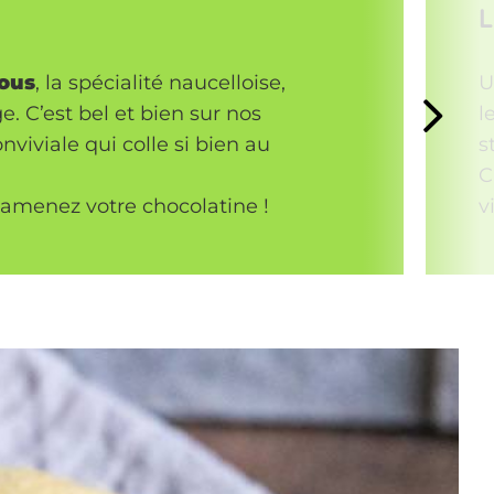
L
pous
, la spécialité naucelloise,
U
e. C’est bel et bien sur nos
l
viviale qui colle si bien au
s
C
s amenez votre chocolatine !
v
Tripous ©P.Soissons Tourisme Aveyron