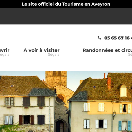
Le site officiel du Tourisme en Aveyron
05 65 67 16
vrir
À voir à visiter
Randonnées et circu
égala
Ségala
Sé
la