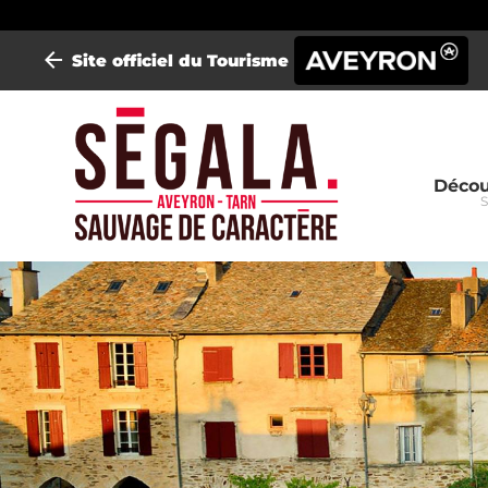
Site officiel du Tourisme
Mini-
Décou
S
site
Séga