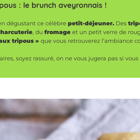
ipous : le brunch aveyronnais !
en dégustant ce célèbre
petit-déjeuner.
Des
tri
charcuterie
, du
fromage
et un petit verre de roug
aux tripous »
que vous retrouverez l’ambiance con
ires, soyez rassuré, on ne vous jugera pas si vou