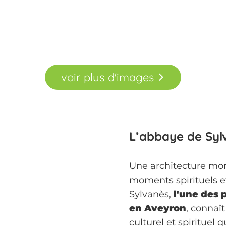
voir
plus
d'images
L’abbaye de Syl
Une architecture mon
moments spirituels et
Sylvanès,
l'une des 
en Aveyron
, connaî
culturel et spirituel q