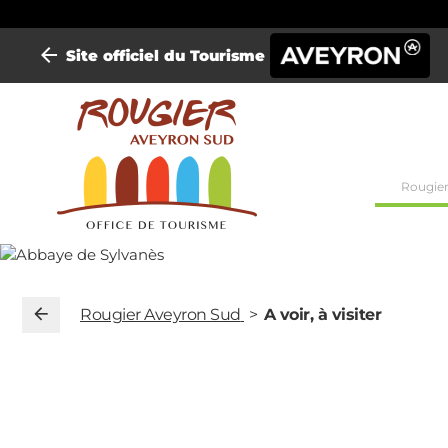
Site officiel du Tourisme
Mini-
Rougier
site
Rougi
Rougier Aveyron Sud
A voir, à visiter