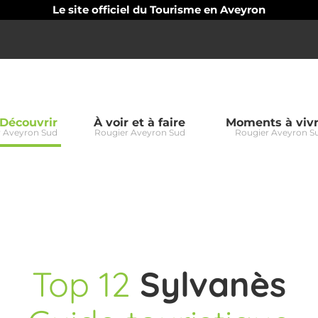
Le site officiel du Tourisme en Aveyron
Découvrir
À voir et à faire
Moments à viv
 Aveyron Sud
Rougier Aveyron Sud
Rougier Aveyron S
er
Top
12
Sylvanès