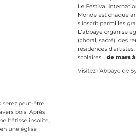
Le Festival Internat
Monde est chaque ann
s'inscrit parmi les g
L'abbaye organise 
(choral, sacré), des r
résidences d'artistes
scolaires...
de mars à
Visitez l’Abbaye de S
s serez peut-être
avers bois. Après
e bâtisse insolite,
ien une église