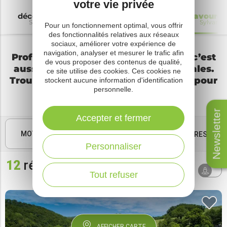
votre vie privée
découvrir
A voir à faire
où dormir
Savourer
Sylvanès
Sylvanès
Sylvanès
Sylvanes
Pour un fonctionnement optimal, vous offrir
des fonctionnalités relatives aux réseaux
sociaux, améliorer votre expérience de
navigation, analyser et mesurer le trafic afin
Profiter de ses vacances à Sylvanès c’est
de vous proposer des contenus de qualité,
aussi se délecter des spécialités locales.
ce site utilise des cookies. Ces cookies ne
Trouvez un restaurant ou un marché pour
stockent aucune information d'identification
personnelle.
découvrir la gastronomie.
Newsletter
Accepter et fermer
MOTS CLÉS
FILTRES
Personnaliser
12
résultats
Tri par
AUTOUR
défaut
Tout refuser
DE MOI
AFFICHER CARTE