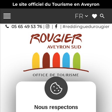
Le site officiel du Tourisme en Aveyron

FR
keyboard_arrow_down
search
05 65 49 53 76
|
|
| #reddinguedurougier
Top
12
Sylvanes
Savourer
Nous respectons