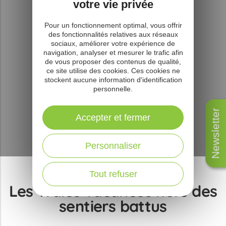
votre vie privée
Pour un fonctionnement optimal, vous offrir
des fonctionnalités relatives aux réseaux
sociaux, améliorer votre expérience de
navigation, analyser et mesurer le trafic afin
de vous proposer des contenus de qualité,
ce site utilise des cookies. Ces cookies ne
stockent aucune information d'identification
personnelle.
Newsletter
Accepter et fermer
Personnaliser
Rougier Aveyron Sud
Tout refuser
Les vraies vacances hors des
sentiers battus