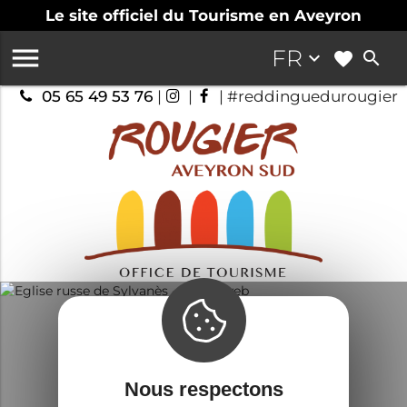
Le site officiel du Tourisme en Aveyron

FR
keyboard_arrow_down
search
05 65 49 53 76
|
|
| #reddinguedurougier
Nous respectons