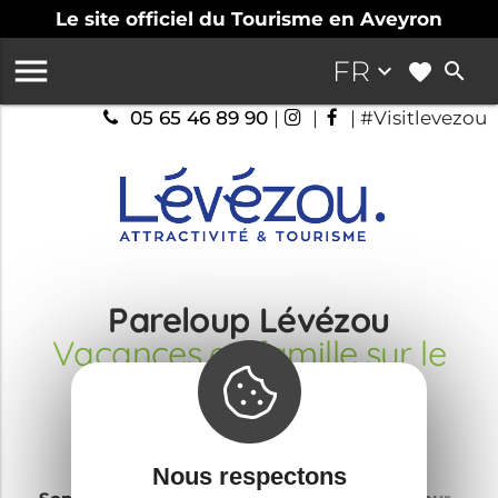
Le site officiel du Tourisme en Aveyron

FR
keyboard_arrow_down
search
05 65 46 89 90
|
|
| #Visitlevezou
Pareloup Lévézou
Vacances en famille sur le
Lévézou
Nous respectons