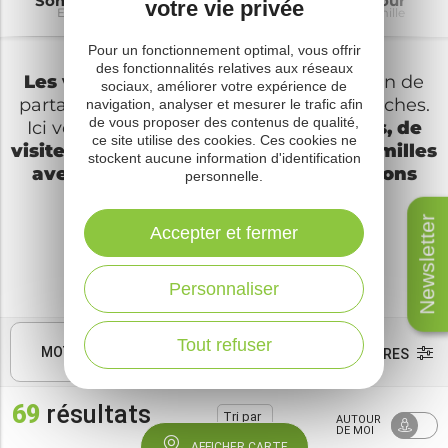
Sommaire
Découvrir
Aventurier d'un jour
A
votre vie privée
En famille
En famille
En famille
En
Pour un fonctionnement optimal, vous offrir
des fonctionnalités relatives aux réseaux
Les vacances en famille
sont l'occasion de
sociaux, améliorer votre expérience de
partager de bons moments avec vos proches.
navigation, analyser et mesurer le trafic afin
de vous proposer des contenus de qualité,
Ici vous trouverez des
idées d'activités, de
ce site utilise des cookies. Ces cookies ne
visites, d'animations adaptées aux familles
stockent aucune information d'identification
avec enfants et même des suggestions
personnelle.
pour les ados !
Newsletter
Accepter et fermer
Découvrir en famille
Micropolis
Aventuriers d'un jour
Personnaliser
la cité des insectes à Saint Léons
Agenda des animations
Tout refuser
MOTS CLÉS
FILTRES
69
résultats
Tri par
AUTOUR
défaut
DE MOI
AFFICHER CARTE