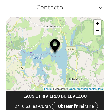
Af
ma
Contacto
ou
le
Af
ma
la
+
ou
le
−
ma
ou
le
et
co
tar
Leaflet
| Map data ©
OpenStreetMap contributors
LACS ET RIVIÈRES DU LÉVÉZOU
12410 Salles-Curan
Obtenir l'itinéraire