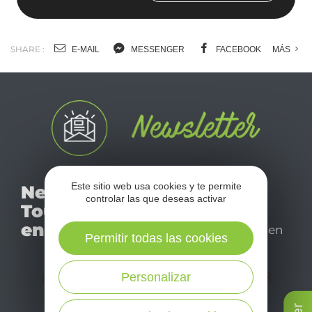
SHARE :
E-MAIL
MESSENGER
FACEBOOK
MÁS
No se pierda nuestro
Este sitio web usa cookies y te permite
Newsletter
mensual newsletter y
controlar las que deseas activar
Tourismo
déjese inspirar para
en Aveyron
disfrutar de su estancia en
Permitir todas las cookies
el Aveyron.
¡SUSCRÍBASE A NUESTRO NEWSLETTER
Personalizar
AQUÍ!