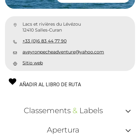
Lacs et rivières du Lévézou
12410 Salles-Curan
+33 (0)6 83 44 77 90
aveyronpecheadventure@yahoo.com
Sitio web
AÑADIR AL LIBRO DE RUTA
Classements
&
Labels
Af
Apertura
ou