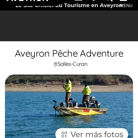
Le site officiel du Tourisme en Aveyron
MENU
Aveyron Pêche Adventure
Salles-Curan
Ver más fotos