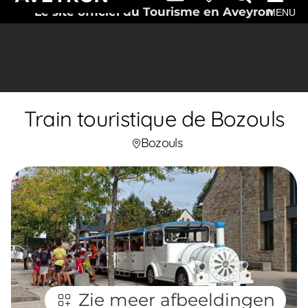
Le site officiel du Tourisme en Aveyron
MENU
Train touristique de Bozouls
Bozouls
Zie meer afbeeldingen