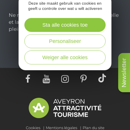
Deze site maakt gebruik van cookies en
geeft u controle over wat u wilt activeren
Ne manquez pas notre newsletter mensuelle
et laissez-vous inspirer pour profiter
Sta alle cookies toe
pleinement de votre séjour en Aveyron.
Personaliseer
Je m'abonne ici
Weiger alle cookies
Newsletter
Cookies
Mentions légales
Plan du site