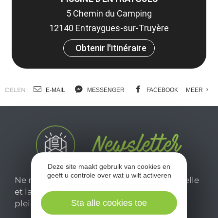
5 Chemin du Camping
12140 Entraygues-sur-Truyère
Obtenir l'itinéraire
DELEN :
E-MAIL
MESSENGER
FACEBOOK
MEER
Deze site maakt gebruik van cookies en
geeft u controle over wat u wilt activeren
Ne manquez pas notre newsletter mensuelle
et laissez-vous inspirer pour profiter
Sta alle cookies toe
pleinement de votre séjour en Aveyron.