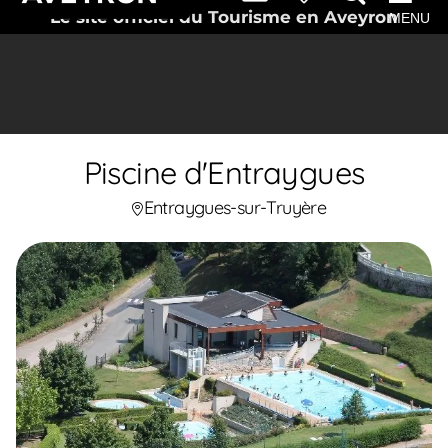
Le site officiel du Tourisme en Aveyron
MENU
Piscine d'Entraygues
Entraygues-sur-Truyère