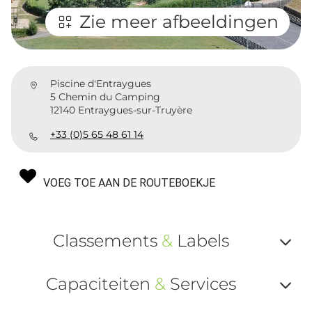
Zie meer afbeeldingen
Piscine d'Entraygues
5 Chemin du Camping
12140 Entraygues-sur-Truyère
+33 (0)5 65 48 61 14
VOEG TOE AAN DE ROUTEBOEKJE
Classements
&
Labels
Af
Capaciteiten
&
Services
ou