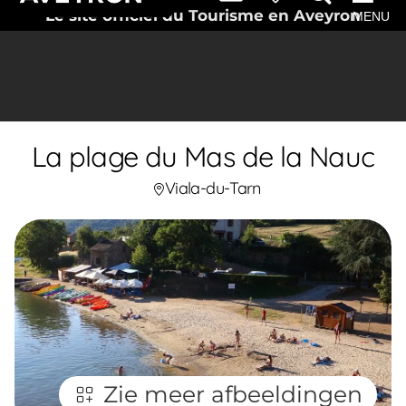
Le site officiel du Tourisme en Aveyron
MENU
La plage du Mas de la Nauc
Viala-du-Tarn
Zie meer afbeeldingen