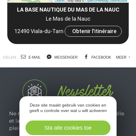
Leaflet
| Map data ©
OpenStreetMap contributors
LA BASE NAUTIQUE DU MAS DE LA NAUC
Le Mas de la Nauc
12490 Viala-du-Tarn
Obtenir l'itinéraire
DELEN :
E-MAIL
MESSENGER
FACEBOOK
MEER
Deze site maakt gebruik van cookies en
geeft u controle over wat u wilt activeren
Ne manquez pas notre newsletter mensuelle
et laissez-vous inspirer pour profiter
Sta alle cookies toe
pleinement de votre séjour en Aveyron.