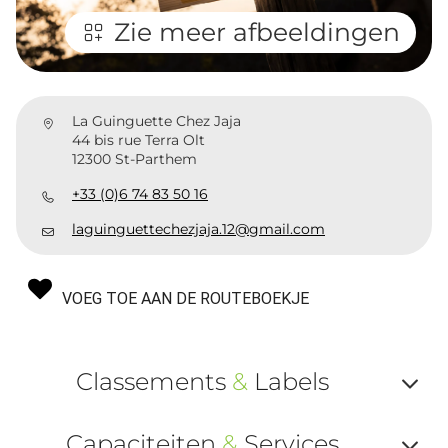
Zie meer afbeeldingen
La Guinguette Chez Jaja
44 bis rue Terra Olt
12300 St-Parthem
+33 (0)6 74 83 50 16
laguinguettechezjaja.12@gmail.com
VOEG TOE AAN DE ROUTEBOEKJE
Classements
&
Labels
Af
Capaciteiten
&
Services