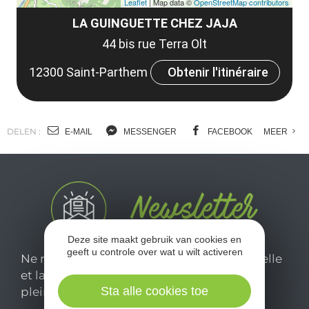
Leaflet
| Map data ©
OpenStreetMap contributors
LA GUINGUETTE CHEZ JAJA
44 bis rue Terra Olt
12300 Saint-Parthem
Obtenir l'itinéraire
DELEN :
E-MAIL
MESSENGER
FACEBOOK
MEER
Deze site maakt gebruik van cookies en
geeft u controle over wat u wilt activeren
Ne manquez pas notre newsletter mensuelle
et laissez-vous inspirer pour profiter
Sta alle cookies toe
pleinement de votre séjour en Aveyron.