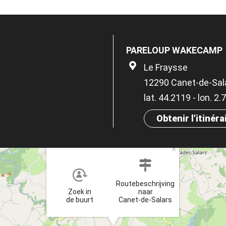
PARELOUP WAKECAMP
Le Fraysse
12290 Canet-de-Sal
lat. 44.2119 - lon. 2
Obtenir l'itinéra
×
Routebeschrijving
Zoek in
naar
de buurt
Canet-de-Salars