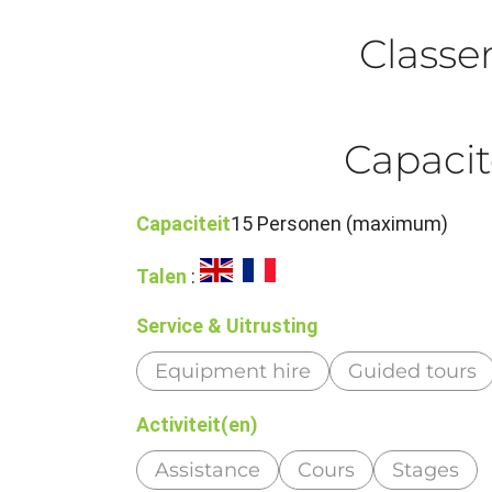
Class
Capacit
Capaciteit
15 Personen (maximum)
Talen
:
Service & Uitrusting
Equipment hire
Guided tours
Activiteit(en)
Assistance
Cours
Stages