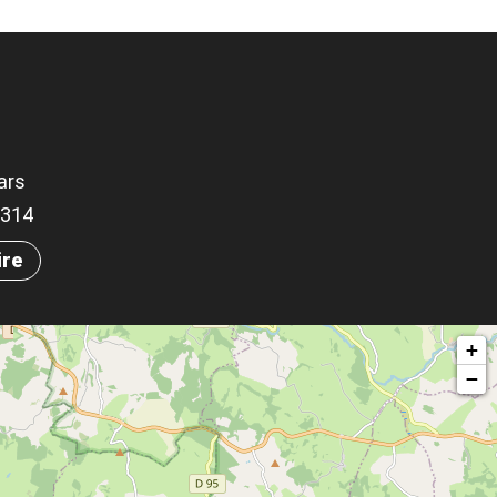
ars
.7314
ire
+
−