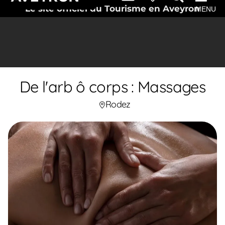
Le site officiel du Tourisme en Aveyron
MENU
De l'arb ô corps : Massages
Rodez