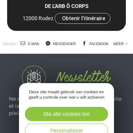
DE L'ARB Ô CORPS
12000 Rodez
Obtenir l'itinéraire
DELEN :
E-MAIL
MESSENGER
FACEBOOK
MEER
Deze site maakt gebruik van cookies en
geeft u controle over wat u wilt activeren
Ne manquez pas notre newsletter mensuelle
et laissez-vous inspirer pour profiter
pleinement de votre séjour en Aveyron.
Sta alle cookies toe
Personaliseer