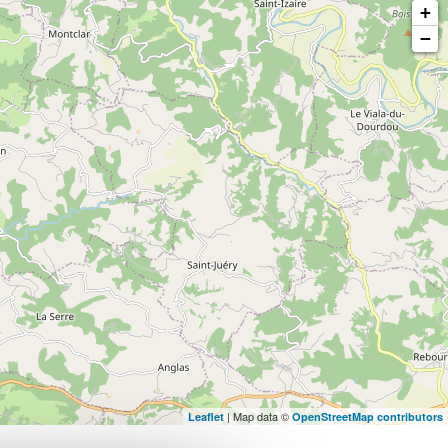
+
−
| Map data ©
Leaflet
OpenStreetMap contributors