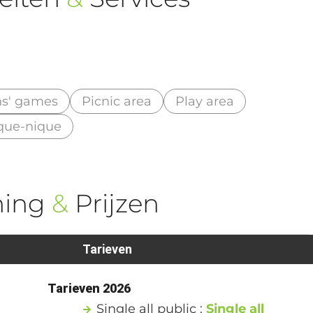
ns' games
Picnic area
Play area
ique-nique
ning
&
Prijzen
Tarieven
1
Tarieven 2026
Single all public :
Single all