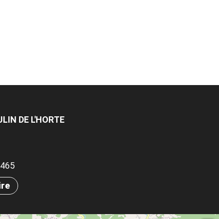
ULIN DE L'HORTE
.5465
ire