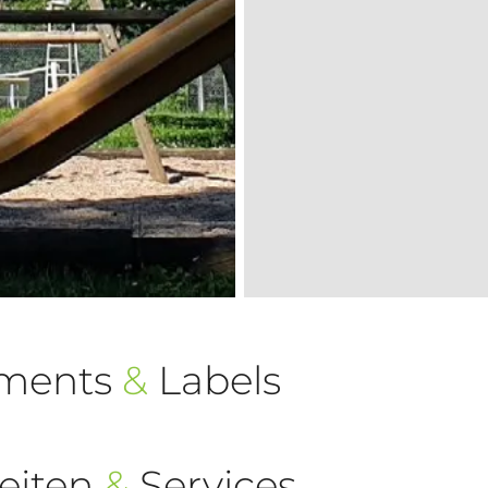
ements
&
Labels
eiten
&
Services